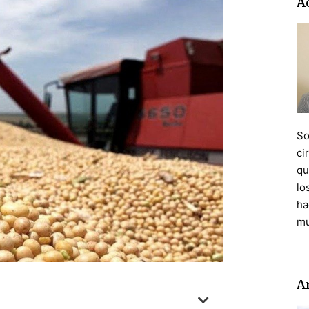
A
So
ci
qu
lo
ha
mu
A